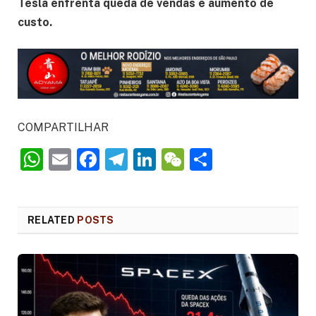
Tesla enfrenta queda de vendas e aumento de
custo.
COMPARTILHAR
WhatsApp
Email
Facebook
Telegram
LinkedIn
WeChat
Share
RELATED
POSTS